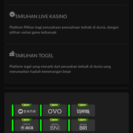
TARUHAN LIVE KASINO
Platform Pilihan bagi perusahaan-perusahaan terbaik di dunia, dengan
pilihan variasi game terbanyak
TARUHAN TOGEL
Platform togel yang menarik dari perusahan terbaik di dunia yang
menawarkan hadiah kemenangan besar