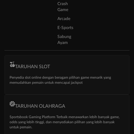
Crash
Game
Arcade
E-Sports
Sabung
Ayam
TARUHAN SLOT
Penyedia slot online dengan beragam pilihan game menarik yang
memudahkan pemain untuk mencapai jackpot
TARUHAN OLAHRAGA
Sportsbook Gaming Platform Terbaik menawarkan lebih banyak game,
odds yang lebih tinggi, dan menyediakan pilihan yang lebih banyak
untuk pemain.