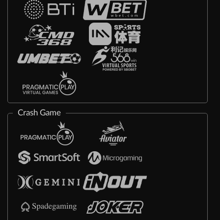
Crash Game