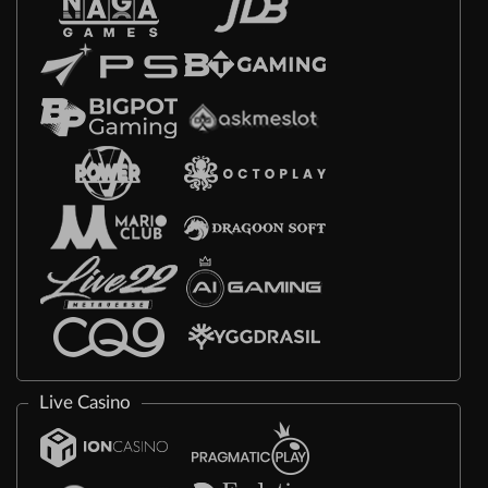
Live Casino