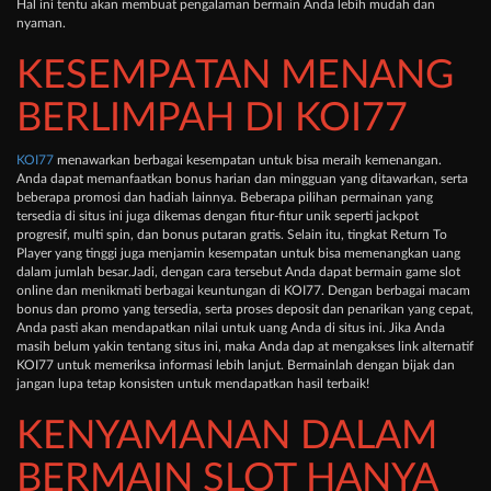
Hal ini tentu akan membuat pengalaman bermain Anda lebih mudah dan
nyaman.
KESEMPATAN MENANG
BERLIMPAH DI KOI77
KOI77
menawarkan berbagai kesempatan untuk bisa meraih kemenangan.
Anda dapat memanfaatkan bonus harian dan mingguan yang ditawarkan, serta
beberapa promosi dan hadiah lainnya. Beberapa pilihan permainan yang
tersedia di situs ini juga dikemas dengan fitur-fitur unik seperti jackpot
progresif, multi spin, dan bonus putaran gratis. Selain itu, tingkat Return To
Player yang tinggi juga menjamin kesempatan untuk bisa memenangkan uang
dalam jumlah besar.Jadi, dengan cara tersebut Anda dapat bermain game slot
online dan menikmati berbagai keuntungan di KOI77. Dengan berbagai macam
bonus dan promo yang tersedia, serta proses deposit dan penarikan yang cepat,
Anda pasti akan mendapatkan nilai untuk uang Anda di situs ini. Jika Anda
masih belum yakin tentang situs ini, maka Anda dap at mengakses link alternatif
KOI77 untuk memeriksa informasi lebih lanjut. Bermainlah dengan bijak dan
jangan lupa tetap konsisten untuk mendapatkan hasil terbaik!
KENYAMANAN DALAM
BERMAIN SLOT HANYA