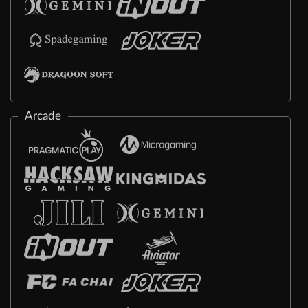
Arcade