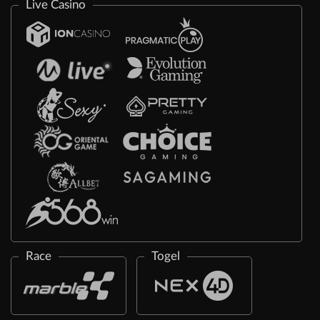
Live Casino
Race
Togel