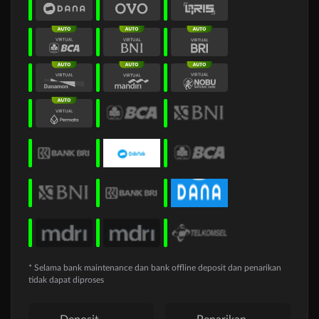
* Selama bank maintenance dan bank offline deposit dan penarikan
tidak dapat diproses