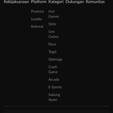
Kebijaksanaan
Platform
Kategori
Dukungan
Komunitas
Promosi
Hot
Games
Loyalty
Slots
Referral
Live
Casino
Race
Togel
Olahraga
Crash
Game
Arcade
E-Sports
Sabung
Ayam