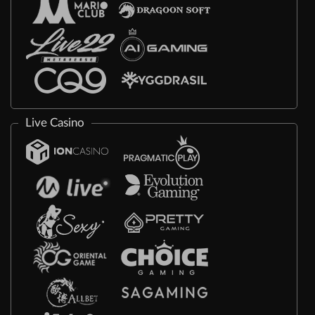
Live Casino