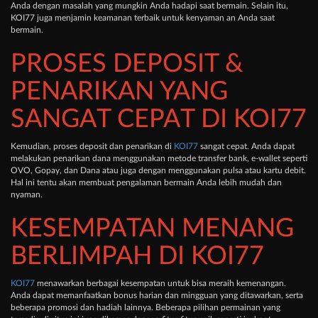
Anda dengan masalah yang mungkin Anda hadapi saat bermain. Selain itu,
KOI77 juga menjamin keamanan terbaik untuk kenyaman an Anda saat
bermain.
PROSES DEPOSIT &
PENARIKAN YANG
SANGAT CEPAT DI KOI77
Kemudian, proses deposit dan penarikan di
KOI77
sangat cepat. Anda dapat
melakukan penarikan dana menggunakan metode transfer bank, e-wallet seperti
OVO, Gopay, dan Dana atau juga dengan menggunakan pulsa atau kartu debit.
Hal ini tentu akan membuat pengalaman bermain Anda lebih mudah dan
nyaman.
KESEMPATAN MENANG
BERLIMPAH DI KOI77
KOI77
menawarkan berbagai kesempatan untuk bisa meraih kemenangan.
Anda dapat memanfaatkan bonus harian dan mingguan yang ditawarkan, serta
beberapa promosi dan hadiah lainnya. Beberapa pilihan permainan yang