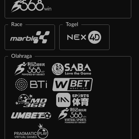
Race
Togel
Olahraga