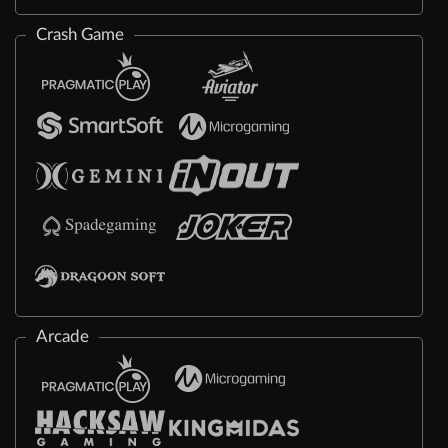
Crash Game
Arcade