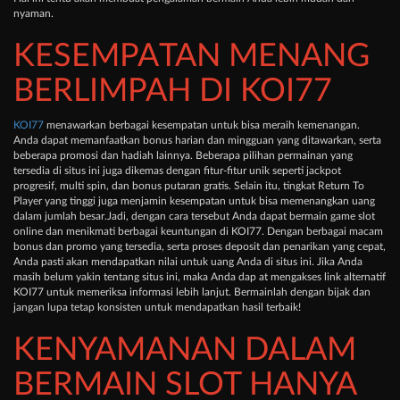
nyaman.
KESEMPATAN MENANG
BERLIMPAH DI KOI77
KOI77
menawarkan berbagai kesempatan untuk bisa meraih kemenangan.
Anda dapat memanfaatkan bonus harian dan mingguan yang ditawarkan, serta
beberapa promosi dan hadiah lainnya. Beberapa pilihan permainan yang
tersedia di situs ini juga dikemas dengan fitur-fitur unik seperti jackpot
progresif, multi spin, dan bonus putaran gratis. Selain itu, tingkat Return To
Player yang tinggi juga menjamin kesempatan untuk bisa memenangkan uang
dalam jumlah besar.Jadi, dengan cara tersebut Anda dapat bermain game slot
online dan menikmati berbagai keuntungan di KOI77. Dengan berbagai macam
bonus dan promo yang tersedia, serta proses deposit dan penarikan yang cepat,
Anda pasti akan mendapatkan nilai untuk uang Anda di situs ini. Jika Anda
masih belum yakin tentang situs ini, maka Anda dap at mengakses link alternatif
KOI77 untuk memeriksa informasi lebih lanjut. Bermainlah dengan bijak dan
jangan lupa tetap konsisten untuk mendapatkan hasil terbaik!
KENYAMANAN DALAM
BERMAIN SLOT HANYA