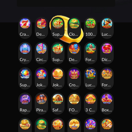
Crazy777 2
Devil Fire Bonu$ Coin
Super Ace 2
Clover Coins 4x4
100 Blazing Clover
Lucky Macaw
Crystal 777 DELUXE
Circus Joker 4096
Super Ace SPEED
Devil Fire Twins
Fortune Hook Boom
Dice & Drop
Supernova
Joker's Fortune
Joker Coins Expanded
Crown of Fortune
Lucky Caramelo
Fortune Garuda 1000
Rapid Gems 777
Pirate Queen 2
Safari King
FORTUNE GARUDA 500
3 Coin Treasures 2
Boxing King Title Match