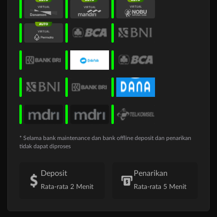
* Selama bank maintenance dan bank offline deposit dan penarikan
tidak dapat diproses
Deposit
Penarikan
Rata-rata 2 Menit
Rata-rata 5 Menit