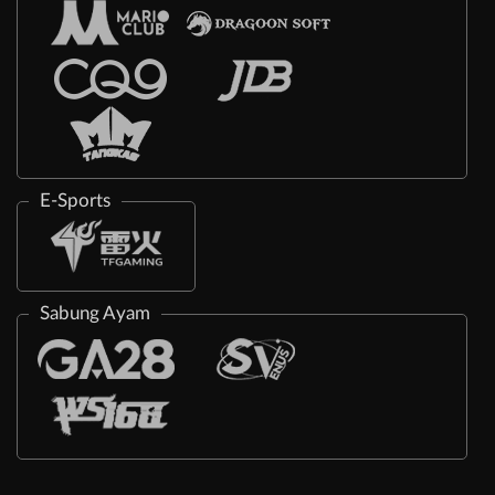
E-Sports
Sabung Ayam