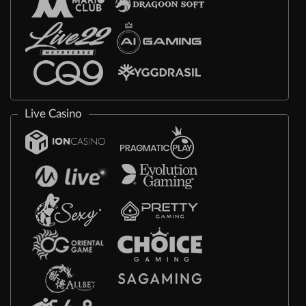
Live Casino