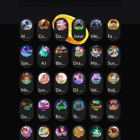
AI OF ZEUS
Cowboy Bullseye
Dance Dance Dance
Joker
Viking Quest
Fa Fa Caishen
Speed Runner
A.I
Black WuKong
Dragon Festive
Magica Owl
Sushi Avenger
Mecha Kaiju
Love Paradise
Demon Fox
DJ Maxx
Valkyrie Profile
Kaiju Battle
Guan Yu
Spider Woman
Robinhood Quest
Temple of Horus
Steampunk Heist
Alice Dream