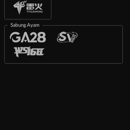
Sabung Ayam