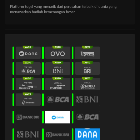
Platform togel yang menarik dari perusahan terbaik di dunia yang
menawarkan hadiah kemenangan besar