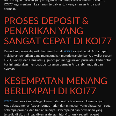
KOI77 juga menjamin keamanan terbaik untuk kenyaman an Anda saat
bermain.
PROSES DEPOSIT &
PENARIKAN YANG
SANGAT CEPAT DI KOI77
Kemudian, proses deposit dan penarikan di
KOI77
sangat cepat. Anda dapat
melakukan penarikan dana menggunakan metode transfer bank, e-wallet seperti
OVO, Gopay, dan Dana atau juga dengan menggunakan pulsa atau kartu debit.
Hal ini tentu akan membuat pengalaman bermain Anda lebih mudah dan
nyaman.
KESEMPATAN MENANG
BERLIMPAH DI KOI77
KOI77
menawarkan berbagai kesempatan untuk bisa meraih kemenangan.
Anda dapat memanfaatkan bonus harian dan mingguan yang ditawarkan, serta
beberapa promosi dan hadiah lainnya. Beberapa pilihan permainan yang
tersedia di situs ini juga dikemas dengan fitur-fitur unik seperti jackpot