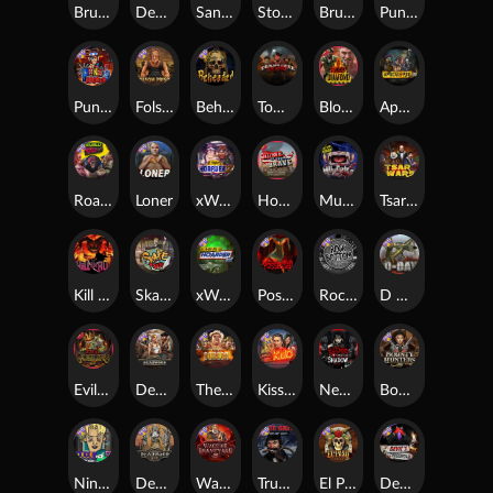
Brute Force: Alien Onslaught
Dead, Dead, or Deader
San Quentin xWays
Stockholm Syndrome
Brute Force
Punk Toilet
Punk Rocker 2
Folsom Prison
Beheaded
Tombstone Slaughter
Blood Diamond
Apocalypse Super xNudge
Roadkill
Loner
xWays Hoarder 2
Home of the Brave
Munchies
Tsar Wars
Kill Em All
Skate or Die
xWays Hoarder xSplit
Possessed
Rock Bottom
D Day
Evil Goblins xBomb
Deadwood xNudge
The Border
Kiss My Chainsaw
Nexus Blood & Shadow
Bounty Hunters xNudge®
Nine To Five
Deadwood R.I.P
Warrior Graveyard xNudge
True Grit Redemption
El Pasa Gunfight xNudge
Devil's Crossroad