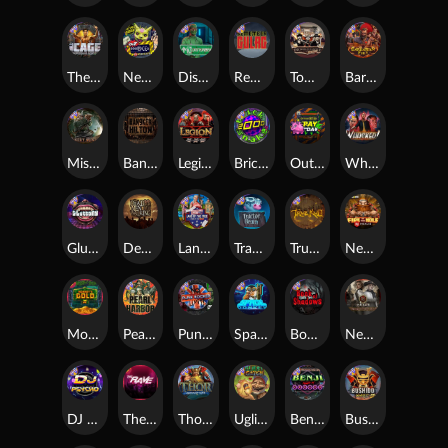
The Cage
Nexus Outsourced
Disturbed
Remember Gulag
Tombstone No Mercy
Barbarian Fury
Misery Mining
Bangkok Hilton
Legion X
Brick Snake 2000
Outsourced: Payday
Whacked
Gluttony
Dead Men Walking
Land of the Free
Tractor Beam
True kult
Nexus Fire In The Hole xBomb
Monkey's Gold xPays
Pearl Harbor
Punk Rocker
Space Donkey
Book Of Shadows
Nexus Tombstone RIP
DJ Psycho
The Rave
Thor: Hammer Time
Ugliest Catch
Benji Killed in Vegas
Bushido Way xNudge