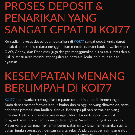
PROSES DEPOSIT &
PENARIKAN YANG
SANGAT CEPAT DI KOI77
Kemudian, proses deposit dan penarikan di
KOI77
sangat cepat. Anda dapat
melakukan penarikan dana menggunakan metode transfer bank, e-wallet seperti
OVO, Gopay, dan Dana atau juga dengan menggunakan pulsa atau kartu debit.
Hal ini tentu akan membuat pengalaman bermain Anda lebih mudah dan
nyaman.
KESEMPATAN MENANG
BERLIMPAH DI KOI77
KOI77
menawarkan berbagai kesempatan untuk bisa meraih kemenangan.
Anda dapat memanfaatkan bonus harian dan mingguan yang ditawarkan, serta
beberapa promosi dan hadiah lainnya. Beberapa pilihan permainan yang
tersedia di situs ini juga dikemas dengan fitur-fitur unik seperti jackpot
progresif, multi spin, dan bonus putaran gratis. Selain itu, tingkat Return To
Player yang tinggi juga menjamin kesempatan untuk bisa memenangkan uang
dalam jumlah besar.Jadi, dengan cara tersebut Anda dapat bermain game slot