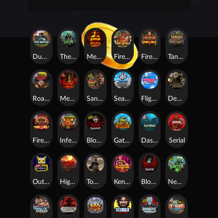
Duck Hunters
The Crypt
Mental
Fire in the Hole 3
Fire In The Hole xBomb
Tanked
Road Rage
Mental 2
San Quentin 2: Death Row
Seamen
Flight Mode
Dead Canary
Fire in the Hole 2
Infectious 5 xWays
Blood & Shadow 2
Gator Hunters
Das xBoot
Serial
Outsourced
Highway to Hell
Tombstone RIP
Kenneth Must Die
Blood & Shadow
Nexus The Crypt