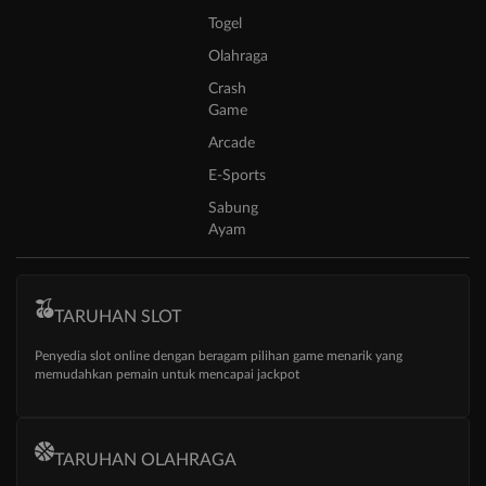
Togel
Olahraga
Crash
Game
Arcade
E-Sports
Sabung
Ayam
TARUHAN SLOT
Penyedia slot online dengan beragam pilihan game menarik yang
memudahkan pemain untuk mencapai jackpot
TARUHAN OLAHRAGA