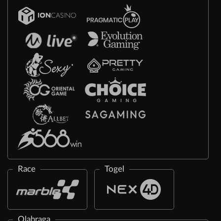
Race
Togel
Olahraga