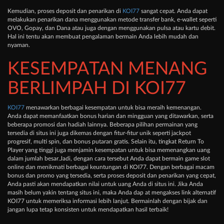
Kemudian, proses deposit dan penarikan di
KOI77
sangat cepat. Anda dapat
melakukan penarikan dana menggunakan metode transfer bank, e-wallet seperti
OVO, Gopay, dan Dana atau juga dengan menggunakan pulsa atau kartu debit.
Hal ini tentu akan membuat pengalaman bermain Anda lebih mudah dan
nyaman.
KESEMPATAN MENANG
BERLIMPAH DI KOI77
KOI77
menawarkan berbagai kesempatan untuk bisa meraih kemenangan.
Anda dapat memanfaatkan bonus harian dan mingguan yang ditawarkan, serta
beberapa promosi dan hadiah lainnya. Beberapa pilihan permainan yang
tersedia di situs ini juga dikemas dengan fitur-fitur unik seperti jackpot
progresif, multi spin, dan bonus putaran gratis. Selain itu, tingkat Return To
Player yang tinggi juga menjamin kesempatan untuk bisa memenangkan uang
dalam jumlah besar.Jadi, dengan cara tersebut Anda dapat bermain game slot
online dan menikmati berbagai keuntungan di KOI77. Dengan berbagai macam
bonus dan promo yang tersedia, serta proses deposit dan penarikan yang cepat,
Anda pasti akan mendapatkan nilai untuk uang Anda di situs ini. Jika Anda
masih belum yakin tentang situs ini, maka Anda dap at mengakses link alternatif
KOI77 untuk memeriksa informasi lebih lanjut. Bermainlah dengan bijak dan
jangan lupa tetap konsisten untuk mendapatkan hasil terbaik!