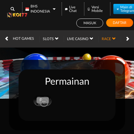
BHS
Live
Versi
Main di
Chat
Mobile
Telegra
INDONESIA
DAFTAR
MASUK
HOT GAMES
SLOTS
LIVE CASINO
RACE
TOG
Permainan
i