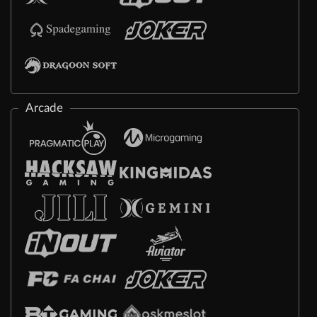
Arcade