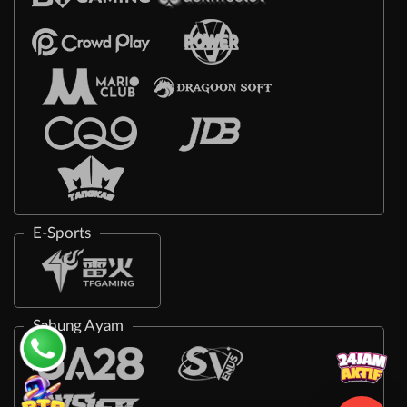
E-Sports
Sabung Ayam