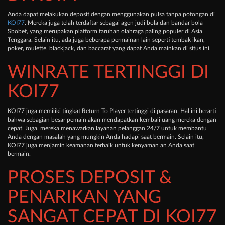
Anda dapat melakukan deposit dengan menggunakan pulsa tanpa potongan di
KOI77
. Mereka juga telah terdaftar sebagai agen judi bola dan bandar bola
Sbobet, yang merupakan platform taruhan olahraga paling populer di Asia
Tenggara. Selain itu, ada juga beberapa permainan lain seperti tembak ikan,
poker, roulette, blackjack, dan baccarat yang dapat Anda mainkan di situs ini.
WINRATE TERTINGGI DI
KOI77
KOI77 juga memiliki tingkat Return To Player tertinggi di pasaran. Hal ini berarti
bahwa sebagian besar pemain akan mendapatkan kembali uang mereka dengan
cepat. Juga, mereka menawarkan layanan pelanggan 24/7 untuk membantu
Anda dengan masalah yang mungkin Anda hadapi saat bermain. Selain itu,
KOI77 juga menjamin keamanan terbaik untuk kenyaman an Anda saat
bermain.
PROSES DEPOSIT &
PENARIKAN YANG
SANGAT CEPAT DI KOI77