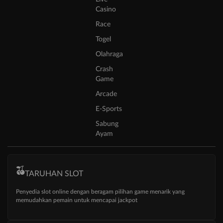
Casino
Race
Togel
Olahraga
Crash
Game
Arcade
E-Sports
Sabung
Ayam
TARUHAN SLOT
Penyedia slot online dengan beragam pilihan game menarik yang
memudahkan pemain untuk mencapai jackpot