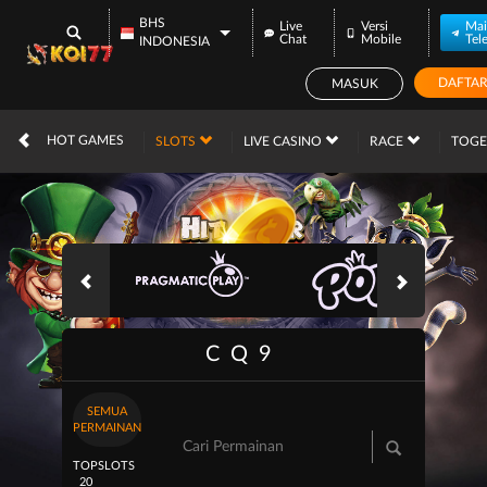
BHS
Live
Versi
Mai
Chat
Mobile
Tel
INDONESIA
DAFTA
MASUK
IDR
12,741,895,
HOT GAMES
SLOTS
LIVE CASINO
RACE
TOG
CQ9
SEMUA
PERMAINAN
TOP
SLOTS
20