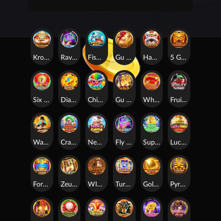
Kronos
Rave Jump Mobile
Fishing King
Gu Gu Gu2
Happy Rich Year
5 God beasts
Six Gacha
Diamond Treasure
Chicky Parm Parm
Gu Gu Gu M
Wheel Money
Fruit King
Watah Master Turbo
Crazy Crazy
Neko Gems
Fly Out
Super Power Bank
Lucky Neko New Year
Fortune Totem
Zeus M
WILD BOUNTY 2
Turn & Earn
Golden Eggs
Pyramid Raider