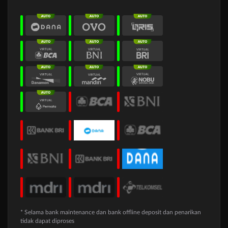
* Selama bank maintenance dan bank offline deposit dan penarikan
tidak dapat diproses