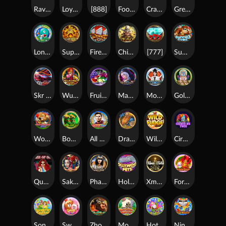
Rave Jump 2
Loy Krathong
[888]
Football Fever M
Crazy Nuozha
Great Lion
Lonely Planet
Super5
Fire Chibi 2
Chicago II
[777]
Summer Mood
Skr Skr
WuKong&Peaches
Fruit King II
Magic World
Monkey Office Legend
Golden Mayan
World Cup Russia 2018
Boots Of Luck
All Star Team
Dragon Hunters
Wild Fudge
Cirque de fous
Queen Of Dead
Sakura Legend
Pharaoh's Gold
Hollywood Pets
Xmas Tales
Fortune Dragon
Songkran Festival
Sweet POP
ZhongKui
Monster Hunter
Hot Pinatas
Ninja Raccoon