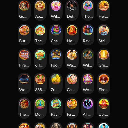
God of War M
Apollo
Wild Disco Night
Detective Dee
Thor 2
Hercules
Burning Xi-You
The Chicken House
Chameleon
Hephaestus
Rave High
Striker WILD
Fire777
6 Toros
Football Boots
Watah Master 2
Wild Tarzan
Greek Gods
Wolf Moon
888 Cai Shen
Zuma Wild
Ganesha Jr.
Wonderland
Fire Queen
The Beast War
Double Fly
Rave Jump 2 M
Fa Cai Fu Wa
All Wilds
Uproar In Heaven