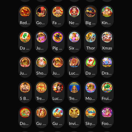
Red Phoenix
Good Fortune
Fa Cai Shen
Ne Zha Advent
Big Wolf
King Kong Shake
Da Fa Cai
Jump Higher Mobile
Pig Of Luck
Six Candy
Thor
Xmas
Jump High
Shou-Xin
Jumping Mobile
Lucky Bats M
Da Hong Zhong
Dragon Ball
5 Boxing
Treasure House
Lucky Boxes
Treasure of Seti
Move n' Jump
Fruity Carnival
Double Happiness
Gu Gu Gu 2 M
Gu Gu Gu 3
Invincible Elephant
Sky Lantern
Football Baby