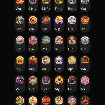
Won Won Won
Mr.Rich
Mafia
Fortune Spirits
Pub Tycoon
Watah Master
Fire Chibi M
Crazy Crazy 2
Lucky Bats
Night City
Disco Piggy
Treasure Pirate
Cricket Fever
Crazy Crazy 3
Poseidon
Jump High 2
Funny Alpaca
Lucky 3
Running Animals
Muay Thai
Wing Chun
Hot DJ
Apsaras
Wan Bao Dino
Vampire Kiss
Dollar Bomb
Hot Spin
Myeong-ryang
God of War
Lord Ganesha