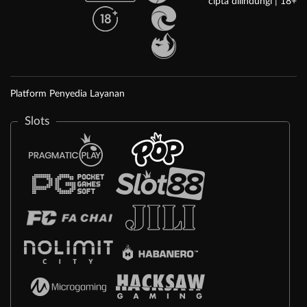
cipta dilindungi | 18+
Platform Penyedia Layanan
Slots