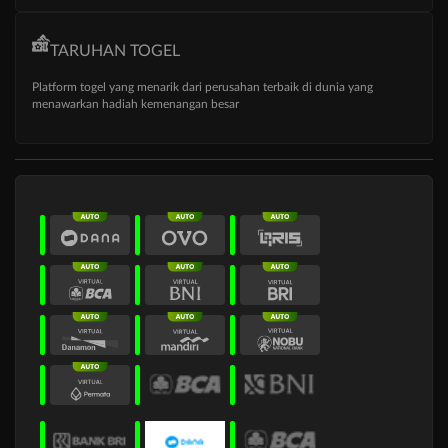
TARUHAN TOGEL
Platform togel yang menarik dari perusahan terbaik di dunia yang
menawarkan hadiah kemenangan besar