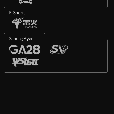
E-Sports
Sabung Ayam