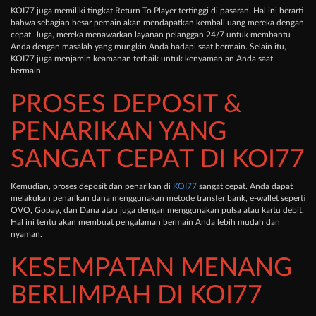
KOI77 juga memiliki tingkat Return To Player tertinggi di pasaran. Hal ini berarti
bahwa sebagian besar pemain akan mendapatkan kembali uang mereka dengan
cepat. Juga, mereka menawarkan layanan pelanggan 24/7 untuk membantu
Anda dengan masalah yang mungkin Anda hadapi saat bermain. Selain itu,
KOI77 juga menjamin keamanan terbaik untuk kenyaman an Anda saat
bermain.
PROSES DEPOSIT &
PENARIKAN YANG
SANGAT CEPAT DI KOI77
Kemudian, proses deposit dan penarikan di
KOI77
sangat cepat. Anda dapat
melakukan penarikan dana menggunakan metode transfer bank, e-wallet seperti
OVO, Gopay, dan Dana atau juga dengan menggunakan pulsa atau kartu debit.
Hal ini tentu akan membuat pengalaman bermain Anda lebih mudah dan
nyaman.
KESEMPATAN MENANG
BERLIMPAH DI KOI77