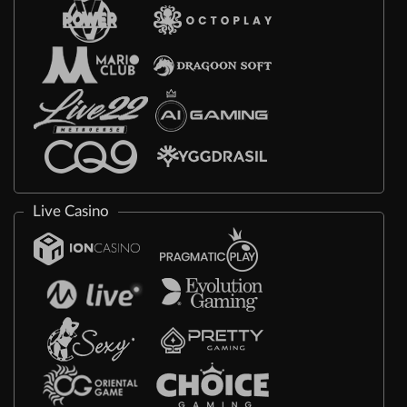
Live Casino