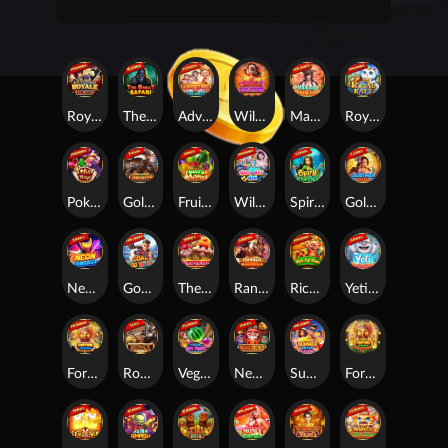
Royale House
The Great Safari
Adventure To The West
Wild Calavera
Mahjong Princess
Royal Katt
Poker Ways
Gold Rush Cowboys
Fruits Mania
Wild Wet Win
Spirit of the Sea
Golden Moon Empire
Neon Fantasy
Goal Go Win
The Nutcrackers
Ranger Showdown
Rich Cai Shen
Yeti Boom
Fortune Jewels II
Roma
Vegas Hot Fruit
Neko Riches
Summer Splash Paradise
Fortune Jewels I