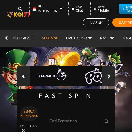
BHS
Live
Versi
Mai
Chat
Mobile
Tel
INDONESIA
DAFTA
MASUK
IDR
12,732,532,
HOT GAMES
SLOTS
LIVE CASINO
RACE
TOG
FAST SPIN
SEMUA
PERMAINAN
TOP
SLOTS
20