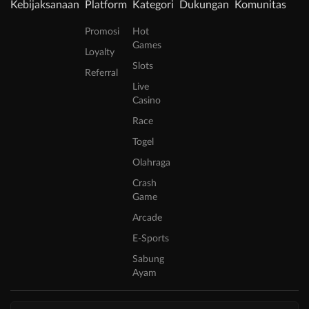
Kebijaksanaan
Platform
Kategori
Dukungan
Komunitas
Promosi
Hot
Games
Loyalty
Slots
Referral
Live
Casino
Race
Togel
Olahraga
Crash
Game
Arcade
E-Sports
Sabung
Ayam