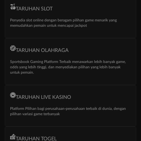
TARUHAN SLOT
Penyedia slot online dengan beragam pilihan game menarik yang
memudahkan pemain untuk mencapai jackpot
TARUHAN OLAHRAGA
Sportsbook Gaming Platform Terbaik menawarkan lebih banyak game,
odds yang lebih tinggi, dan menyediakan pilihan yang lebih banyak
untuk pemain.
TARUHAN LIVE KASINO
Platform Pilihan bagi perusahaan-perusahaan terbaik di dunia, dengan
pilihan variasi game terbanyak
TARUHAN TOGEL