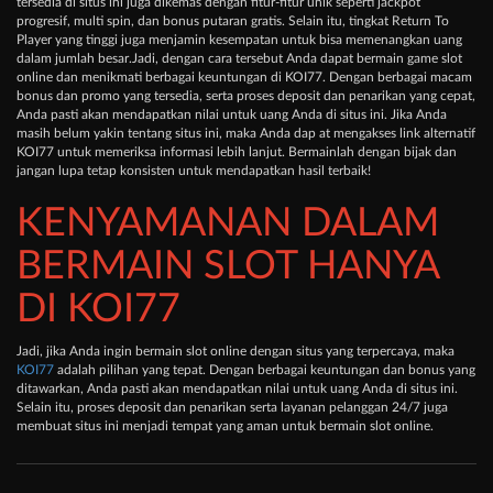
tersedia di situs ini juga dikemas dengan fitur-fitur unik seperti jackpot
progresif, multi spin, dan bonus putaran gratis. Selain itu, tingkat Return To
Player yang tinggi juga menjamin kesempatan untuk bisa memenangkan uang
dalam jumlah besar.Jadi, dengan cara tersebut Anda dapat bermain game slot
online dan menikmati berbagai keuntungan di KOI77. Dengan berbagai macam
bonus dan promo yang tersedia, serta proses deposit dan penarikan yang cepat,
Anda pasti akan mendapatkan nilai untuk uang Anda di situs ini. Jika Anda
masih belum yakin tentang situs ini, maka Anda dap at mengakses link alternatif
KOI77 untuk memeriksa informasi lebih lanjut. Bermainlah dengan bijak dan
jangan lupa tetap konsisten untuk mendapatkan hasil terbaik!
KENYAMANAN DALAM
BERMAIN SLOT HANYA
DI KOI77
Jadi, jika Anda ingin bermain slot online dengan situs yang terpercaya, maka
KOI77
adalah pilihan yang tepat. Dengan berbagai keuntungan dan bonus yang
ditawarkan, Anda pasti akan mendapatkan nilai untuk uang Anda di situs ini.
Selain itu, proses deposit dan penarikan serta layanan pelanggan 24/7 juga
membuat situs ini menjadi tempat yang aman untuk bermain slot online.