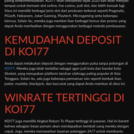
paling direkomendasikan. KOI77 telah beroperasi sejak 2020 dan telah menjadi
tempat untuk bermain slot online, live casino, judi slot, dan lebih banyak lagi.
Situs ini memiliki berbagai jenis slot dari produsen terkenal seperti Pragmatic,
PGsoft, Habanero, Joker Gaming, Playtech, Microgaming serta beberapa
lainnya. Selain itu, mereka juga member ikan berbagai bonus dan promo yang
dapat Anda manfaatkan dengan menggunakan berbagai metode pembayaran.
KEMUDAHAN DEPOSIT
DI KOI77
Anda dapat melakukan deposit dengan menggunakan pulsa tanpa potongan di
KOI77
. Mereka juga telah terdaftar sebagai agen judi bola dan bandar bola
Sbobet, yang merupakan platform taruhan olahraga paling populer di Asia
Tenggara. Selain itu, ada juga beberapa permainan lain seperti tembak ikan,
poker, roulette, blackjack, dan baccarat yang dapat Anda mainkan di situs ini.
WINRATE TERTINGGI DI
KOI77
KOI77 juga memiliki tingkat Return To Player tertinggi di pasaran. Hal ini berarti
bahwa sebagian besar pemain akan mendapatkan kembali uang mereka dengan
cepat. Juga, mereka menawarkan layanan pelanggan 24/7 untuk membantu