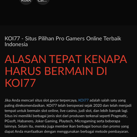
RollX
CaiBalaoCappadocia
KOI77 - Situs Pilihan Pro Gamers Online Terbaik
Indonesia
ALASAN TEPAT KENAPA
HARUS BERMAIN DI
KOI77
Jika Anda mencari situs slot gacor terpercaya,
KOI77
adalah salah satu yang
paling direkomendasikan. KOI77 telah beroperasi sejak 2020 dan telah menjadi
tempat untuk bermain slot online, live casino, judi slot, dan lebih banyak lagi.
Situs ini memiliki berbagai jenis slot dari produsen terkenal seperti Pragmatic,
PGsoft, Habanero, Joker Gaming, Playtech, Microgaming serta beberapa
lainnya. Selain itu, mereka juga member ikan berbagai bonus dan promo yang
dapat Anda manfaatkan dengan menggunakan berbagai metode pembayaran.