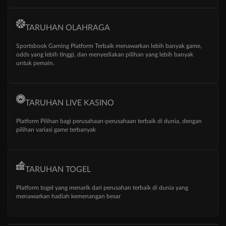
TARUHAN OLAHRAGA
Sportsbook Gaming Platform Terbaik menawarkan lebih banyak game,
odds yang lebih tinggi, dan menyediakan pilihan yang lebih banyak
untuk pemain.
TARUHAN LIVE KASINO
Platform Pilihan bagi perusahaan-perusahaan terbaik di dunia, dengan
pilihan variasi game terbanyak
TARUHAN TOGEL
Platform togel yang menarik dari perusahan terbaik di dunia yang
menawarkan hadiah kemenangan besar