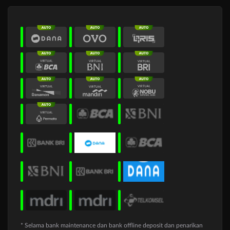
* Selama bank maintenance dan bank offline deposit dan penarikan