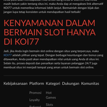
masih belum yakin tentang situs ini, maka Anda dap at mengakses link alternatif
KOI77 untuk memeriksa informasi lebih lanjut. Bermainlah dengan bijak dan
jangan lupa tetap konsisten untuk mendapatkan hasil terbaik!
KENYAMANAN DALAM
BERMAIN SLOT HANYA
DI KOI77
Jadi, jika Anda ingin bermain slot online dengan situs yang terpercaya, maka
KOI77
adalah pilihan yang tepat. Dengan berbagai keuntungan dan bonus yang
ditawarkan, Anda pasti akan mendapatkan nilai untuk uang Anda di situs ini.
Selain itu, proses deposit dan penarikan serta layanan pelanggan 24/7 juga
membuat situs ini menjadi tempat yang aman untuk bermain slot online.
Kebijaksanaan
Platform
Kategori
Dukungan
Komunitas
Promosi
Hot
Games
Loyalty
Slots