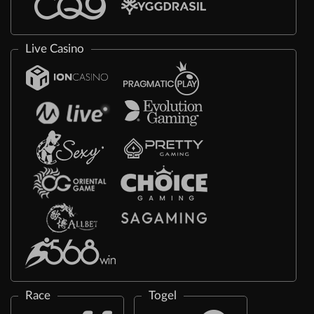
Live Casino
Race
Togel