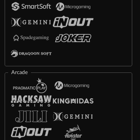
Arcade